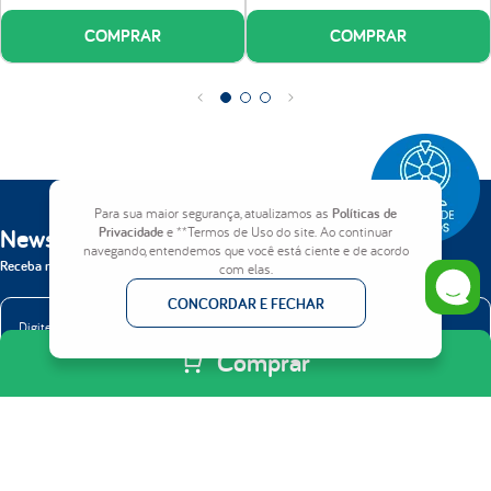
durabilidade e conforto para produto.
COMPRAR
COMPRAR
Certificações:
Produto Certificado conforme Portaria do Inmetro nº75/2021 e
INER (Instituto Nacional de Estudos do Repouso).
Número do registro do Inmetro 004990/2024
Para sua maior segurança, atualizamos as
Políticas de
Newsletter
Privacidade
e **Termos de Uso do site. Ao continuar
navegando, entendemos que você está ciente e de acordo
Receba nossas novidades em primeira mão.
com elas.
CONCORDAR E FECHAR
Comprar
ENVIAR