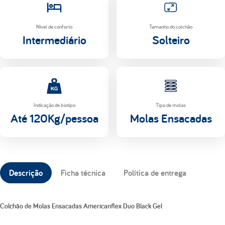
Nível de conforto
Tamanho do colchão
Intermediário
Solteiro
Indicação de biotipo
Tipo de molas
Até 120Kg/pessoa
Molas Ensacadas
Descrição
Ficha técnica
Política de entrega
Colchão de Molas Ensacadas Americanflex Duo Black Gel