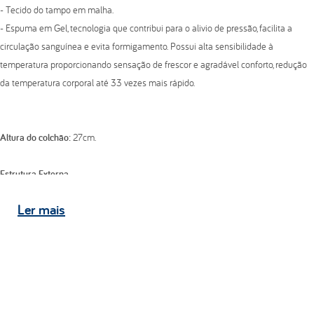
- Tecido do tampo em malha.
- Espuma em Gel, tecnologia que contribui para o alivio de pressão, facilita a
circulação sanguínea e evita formigamento. Possui alta sensibilidade à
temperatura proporcionando sensação de frescor e agradável conforto, redução
da temperatura corporal até 33 vezes mais rápido.
Altura do colchão:
27cm.
Estrutura Externa
-
Tecido do tampo:
Malha gramatura 280 G/M²;
Ler
mais
-
Tecido faixa lateral:
Jacquard gramatura 119 G/M²;
-
Tecido do tampo inferior:
Tecido antiderrapante.
Pillow Top
- Bordado em matelassê com espuma convencional de poliuretano D20 kg/m³;
- Espuma de alta resiliência de poliuretano em Gel.