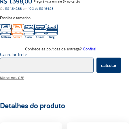
R$
1
.
398
,
00
Preço à vista em até 3x no cartão
d33
Ou
R$
1
.
645
,
88
em
10
X de
R$
164
,
58
abrace
Escolha o tamanho
Solteiro
Solteiro
Casal
Queen
King
Conhece as políticas de entrega?
Confira!
Calcular frete
calcular
Não sei meu CEP
Detalhes do produto