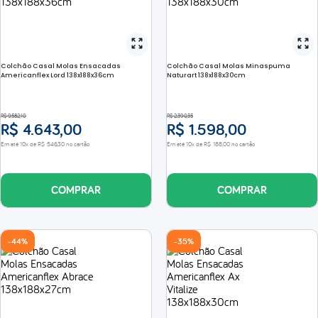
Colchão Casal Molas Ensacadas
Colchão Casal Molas Minaspuma
Americanflex Lord 138x188x36cm
Naturart 138x188x30cm
R$
9
.
582
,
10
R$
2
.
390
,
35
R$
4
.
643
,
00
R$
1
.
598
,
00
Em até
10
x de
R$
546
,
30
no cartão
Em até
10
x de
R$
188
,
00
no cartão
COMPRAR
COMPRAR
-
44%
-
35%