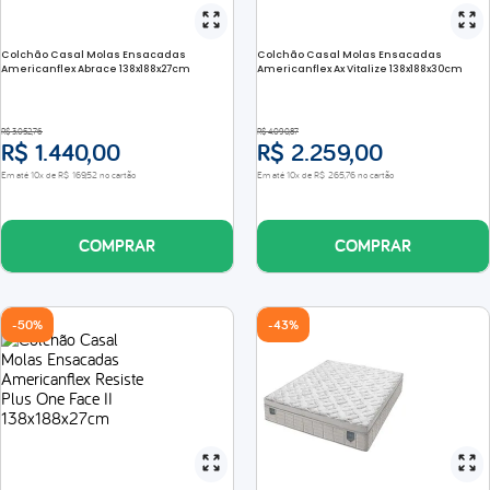
Colchão Casal Molas Ensacadas
Colchão Casal Molas Ensacadas
Americanflex Abrace 138x188x27cm
Americanflex Ax Vitalize 138x188x30cm
R$
3
.
052
,
76
R$
4
.
090
,
87
R$
1
.
440
,
00
R$
2
.
259
,
00
Em até
10
x de
R$
169
,
52
no cartão
Em até
10
x de
R$
265
,
76
no cartão
COMPRAR
COMPRAR
-
50%
-
43%