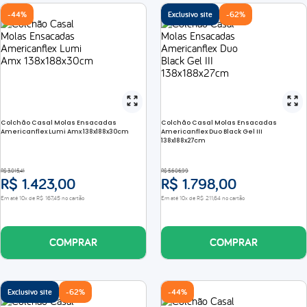
-
44%
Exclusivo site
-
62%
d33
abrace
Colchão Casal Molas Ensacadas
Colchão Casal Molas Ensacadas
Americanflex Lumi Amx 138x188x30cm
Americanflex Duo Black Gel III
138x188x27cm
R$
3
.
015
,
41
R$
5
.
606
,
99
R$
1
.
423
,
00
R$
1
.
798
,
00
Em até
10
x de
R$
167
,
45
no cartão
Em até
10
x de
R$
211
,
64
no cartão
COMPRAR
COMPRAR
Exclusivo site
-
62%
-
44%