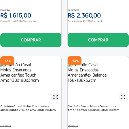
R$
2
.
318
,
23
R$
4
.
090
,
88
R$
1
.
615
,
00
R$
2
.
360
,
00
Em até
10
x de
R$
190
,
09
no cartão
Em até
10
x de
R$
277
,
66
no cartão
COMPRAR
COMPRAR
-
63%
-
43%
Colchão Casal Molas Ensacadas
Colchão Casal Molas Ensacadas
Americanflex Touch Amx 138x188x34cm
Americanflex Balance 138x188x32cm
R$
5
.
382
,
95
R$
8
.
555
,
19