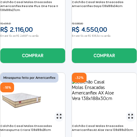
Colchão Casal Molas Ensacadas
Colchão Casal Molas Ensacadas
Americanflex Resiste Plus One Face II
Americanflex Gaya 138x188x34cm
138x188x27cm
R$
4
.
981
,
51
R$
9
.
389
,
80
R$
2
.
116
,
00
R$
4
.
550
,
00
Em até
10
x de
R$
248
,
97
no cartão
Em até
10
x de
R$
535
,
34
no cartão
COMPRAR
COMPRAR
Minaspuma feito por Americanflex
-
32%
-
18%
Colchão Casal Molas Ensacadas
Colchão Casal Molas Ensacadas
Minaspuma Criare 138x188x28cm
Americanflex AX Aloe Vera 138x188x30cm