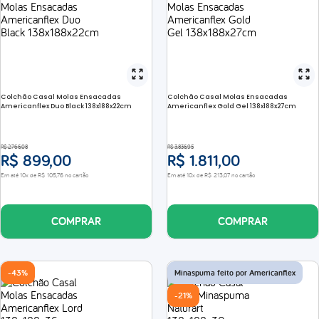
Colchão Casal Molas Ensacadas
Colchão Casal Molas Ensacadas
Americanflex Duo Black 138x188x22cm
Americanflex Gold Gel 138x188x27cm
R$
2
.
766
,
08
R$
3
.
836
,
95
R$
899
,
00
R$
1
.
811
,
00
Em até
10
x de
R$
105
,
76
no cartão
Em até
10
x de
R$
213
,
07
no cartão
COMPRAR
COMPRAR
-
43%
Minaspuma feito por Americanflex
-
21%