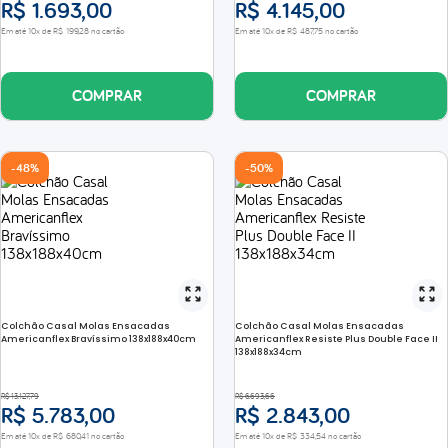
R$
1
.
693
,
00
R$
4
.
145
,
00
Em até
10
x de
R$
199
,
28
no cartão
Em até
10
x de
R$
487
,
75
no cartão
COMPRAR
COMPRAR
-
48%
-
50%
Colchão Casal Molas Ensacadas
Colchão Casal Molas Ensacadas
Americanflex Bravíssimo 138x188x40cm
Americanflex Resiste Plus Double Face II
138x188x34cm
R$
13
.
127
,
79
R$
6
.
693
,
66
R$
5
.
783
,
00
R$
2
.
843
,
00
Em até
10
x de
R$
680
,
41
no cartão
Em até
10
x de
R$
334
,
54
no cartão