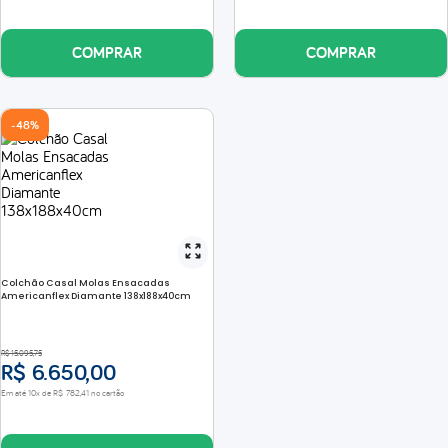
COMPRAR
COMPRAR
-
48%
Colchão Casal Molas Ensacadas
Americanflex Diamante 138x188x40cm
R$
15
.
095
,
75
R$
6
.
650
,
00
Em até
10
x de
R$
782
,
41
no cartão