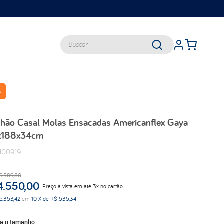
Buscar
%
TERMOS MAIS BUSCADOS
queen
hão Casal Molas Ensacadas Americanflex Gaya
casal
x188x34cm
king
100919
solteiro
travesseiros
9
.
389
,
80
viuva
4
.
550
,
00
Preço à vista em até 3x no cartão
balance
5
.
353
,
42
em
10
X de
R$
535
,
34
lumi
ha o tamanho
d33