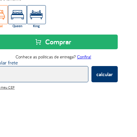
abrace
al
Queen
King
Comprar
Conhece as políticas de entrega?
Confira!
lar frete
calcular
i meu CEP