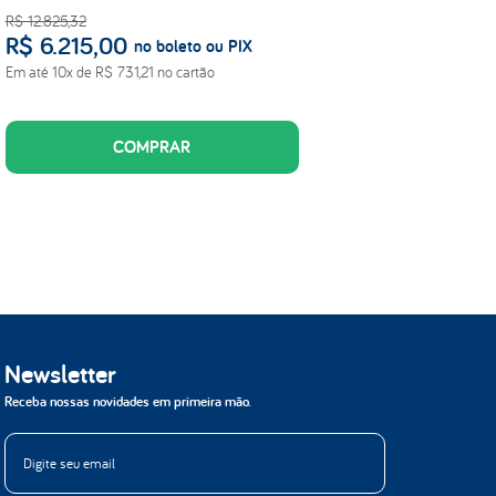
R$
12
.
825
,
32
R$
6
.
215
,
00
no boleto ou PIX
Em até
10
x de
R$
731
,
21
no cartão
COMPRAR
Newsletter
Receba nossas novidades em primeira mão.