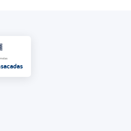
 molas
nsacadas