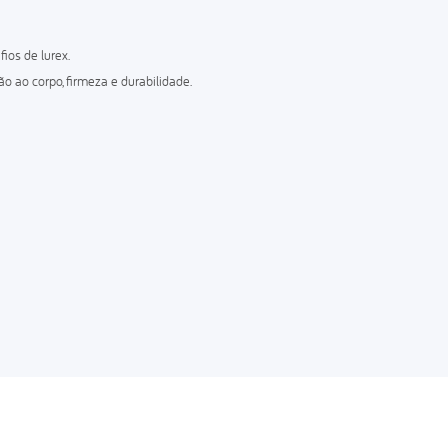
ios de lurex.
ao corpo, firmeza e durabilidade.
nvencional de poliuretano D20;
X;