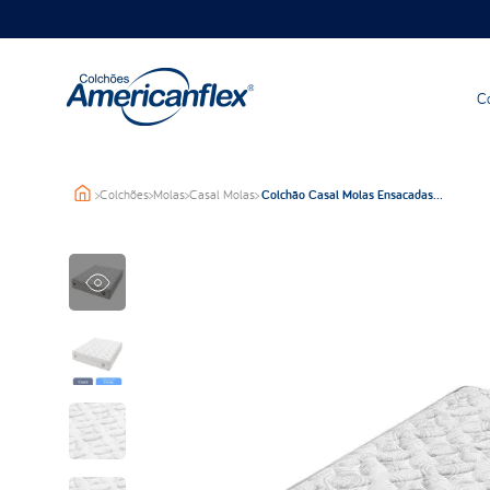
C
>
Colchões
>
Molas
>
Casal Molas
>
Colchão Casal Molas Ensacadas
Americanflex Gaya 138x188x34cm