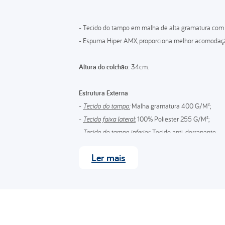
- Tecido do tampo em malha de alta gramatura com f
- Espuma Hiper AMX, proporciona melhor acomodação 
Altura do colchão:
34cm.
Estrutura Externa
-
Tecido do tampo:
Malha gramatura 400 G/M²;
-
Tecido faixa lateral:
100% Poliester 255 G/M²;
-
Tecido do tampo inferior:
Tecido anti-derrapante.
Ler
mais
Estrutura
- High Pillow bordado em matelassê com espuma co
- Espuma de alta resiliência de poliuretano Hiper AM
- Espuma convencional de poliuretano D45;
- Espuma convencional de poliuretano D33;
- Molas individualmente ensacadas;