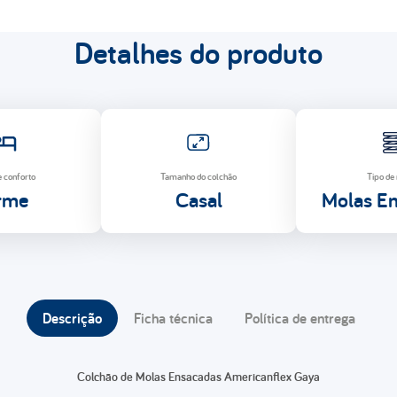
Detalhes do produto
e conforto
Tamanho do colchão
Tipo de
rme
Casal
Molas E
Descrição
Ficha técnica
Política de entrega
Colchão de Molas Ensacadas Americanflex Gaya