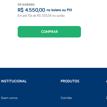
R$
9
.
389
,
80
R$
4
.
550
,
00
no boleto ou PIX
Em até
10
x de
R$
535
,
34
no cartão
COMPRAR
INSTITUCIONAL
PRODUTOS
Quem somos
Colchões