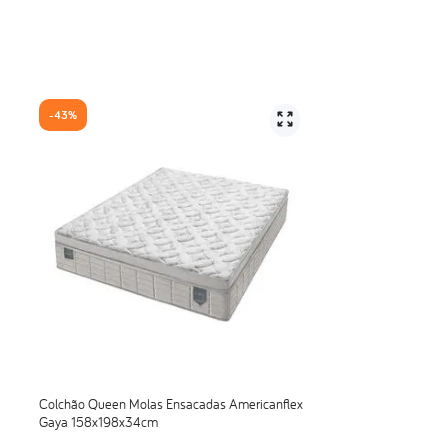
-
43%
m². A Americanflex, para garantir mais conforto, utiliza 45% a mais (220 molas
ão, garantindo maior durabilidade e conforto para produto.
 do Inmetro nº75/2021 e INER (Instituto Nacional de Estudos do Repouso).
Colchão Queen Molas Ensacadas Americanflex
Gaya 158x198x34cm