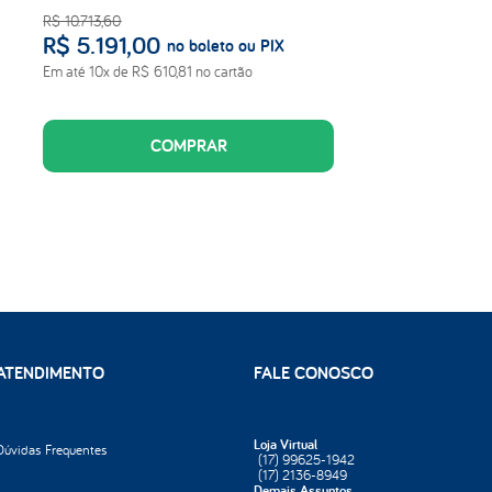
R$
10
.
713
,
60
R$
5
.
191
,
00
no boleto ou PIX
Em até
10
x de
R$
610
,
81
no cartão
COMPRAR
ATENDIMENTO
FALE CONOSCO
Loja Virtual
Dúvidas Frequentes
(17) 99625-1942
(17) 2136-8949
Demais Assuntos