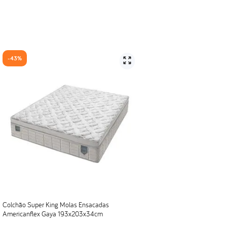
-
43%
/m²) de molas do que o exigido pelo INMETRO.
Colchão Super King Molas Ensacadas
Americanflex Gaya 193x203x34cm