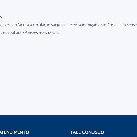
a.
 de pressão, facilita a circulação sanguínea e evita formigamento. Possui alta se
 corporal até 33 vezes mais rápido.
nvencional de poliuretano D20;
ATENDIMENTO
FALE CONOSCO