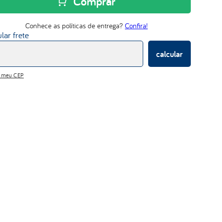
Comprar
d33
Conhece as políticas de entrega?
Confira!
lar frete
calcular
i meu CEP