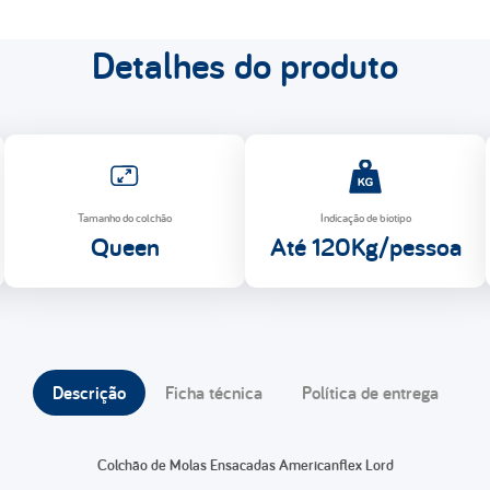
Detalhes do produto
Tamanho do colchão
Indicação de biotipo
Queen
Até 120Kg/pessoa
Descrição
Ficha técnica
Política de entrega
Colchão de Molas Ensacadas Americanflex Lord