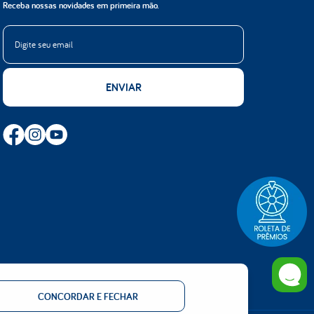
Receba nossas novidades em primeira mão.
ENVIAR
/m²) de molas do que o exigido pelo INMETRO.
DESENVOLVIDO POR
CONCORDAR E FECHAR