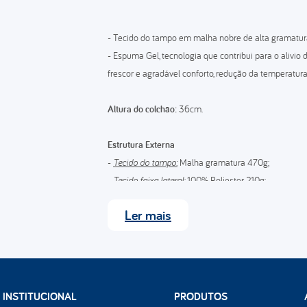
- Tecido do tampo em malha nobre de alta gramatur
- Espuma Gel, tecnologia que contribui para o alivio
frescor e agradável conforto, redução da temperatura
Altura do colchão:
36cm.
Estrutura Externa
-
Tecido do tampo:
Malha gramatura 470g;
-
Tecido faixa lateral:
100% Poliester 210g;
-
Tecido do tampo inferior:
100% Poliester 62g .
Ler
mais
Estrutura
- High Pillow bordado em matelassê com espuma co
- Espuma de alta resiliência de poliuretano em Gel;
- Espuma convencional de poliuretano D45;
INSTITUCIONAL
PRODUTOS
- Espuma convencional de poliuretano D33;