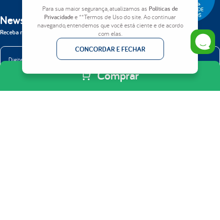
Para sua maior segurança, atualizamos as
Políticas de
Newsletter
Privacidade
e **Termos de Uso do site. Ao continuar
navegando, entendemos que você está ciente e de acordo
Receba nossas novidades em primeira mão.
com elas.
CONCORDAR E FECHAR
Comprar
ENVIAR
INSTITUCIONAL
Quem somos
PRODUTOS
Como Comprar
Colchões