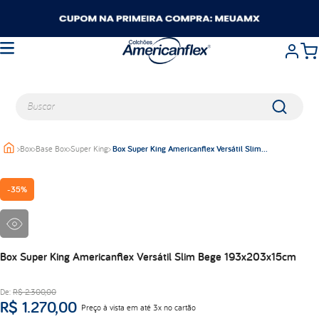
Buscar
>
Box
>
Base Box
>
Super King
>
Box Super King Americanflex Versátil Slim
TERMOS MAIS BUSCADOS
Bege 193x203x15cm
queen
-
35%
casal
king
solteiro
balance
Box Super King Americanflex Versátil Slim Bege 193x203x15cm
viuva
De:
R$
2
.
300
,
00
abrace
R$
1
.
270
,
00
Preço à vista em até 3x no cartão
travesseiros