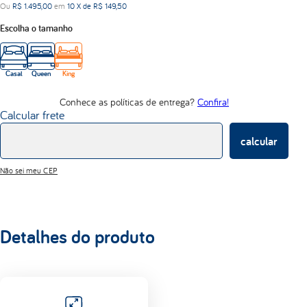
Ou
R$
1
.
495
,
00
em
10
X de
R$
149
,
50
lumi
Escolha o tamanho
d33
Casal
Queen
King
Conhece as políticas de entrega?
Confira!
Calcular frete
calcular
Não sei meu CEP
Detalhes do produto