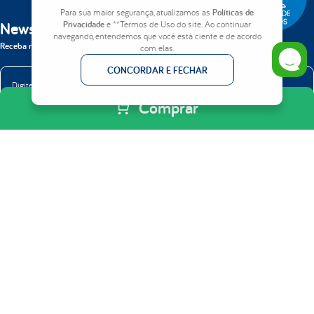
Para sua maior segurança, atualizamos as
Políticas de
Newsletter
Privacidade
e **Termos de Uso do site. Ao continuar
navegando, entendemos que você está ciente e de acordo
Receba nossas novidades em primeira mão.
com elas.
CONCORDAR E FECHAR
Comprar
ENVIAR
INSTITUCIONAL
Quem somos
PRODUTOS
Como Comprar
Colchões