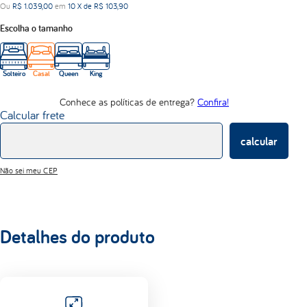
Ou
R$
1
.
039
,
00
em
10
X de
R$
103
,
90
d33
Escolha o tamanho
abrace
Solteiro
Casal
Queen
King
Conhece as políticas de entrega?
Confira!
Calcular frete
calcular
Não sei meu CEP
Detalhes do produto