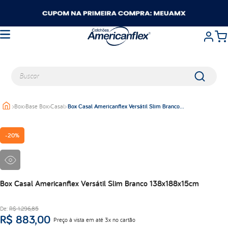
Buscar
>
Box
>
Base Box
>
Casal
>
Box Casal Americanflex Versátil Slim Branco
TERMOS MAIS BUSCADOS
138x188x15cm
queen
-
20%
casal
king
solteiro
travesseiros
Box Casal Americanflex Versátil Slim Branco 138x188x15cm
balance
De:
R$
1
.
296
,
85
viuva
R$
883
,
00
Preço à vista em até 3x no cartão
lumi