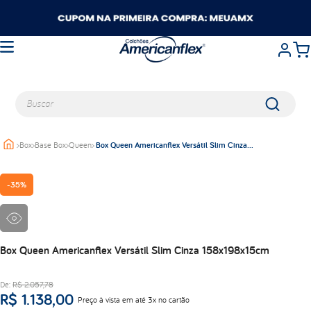
Buscar
>
Box
>
Base Box
>
Queen
>
Box Queen Americanflex Versátil Slim Cinza
TERMOS MAIS BUSCADOS
158x198x15cm
queen
-
35%
casal
king
solteiro
travesseiros
Box Queen Americanflex Versátil Slim Cinza 158x198x15cm
viuva
De:
R$
2
.
057
,
78
balance
R$
1
.
138
,
00
Preço à vista em até 3x no cartão
lumi