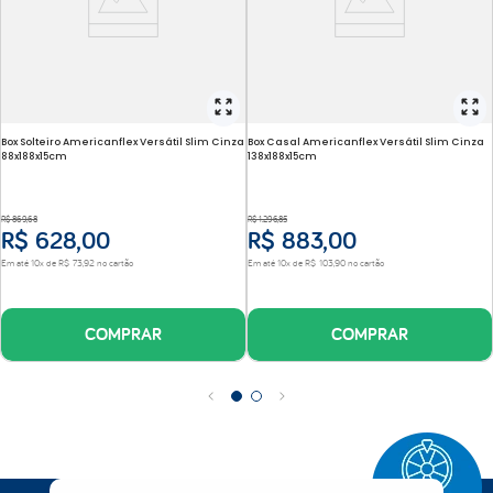
Box Solteiro Americanflex Versátil Slim Cinza
Box Casal Americanflex Versátil Slim Cinza
88x188x15cm
138x188x15cm
R$
869
,
68
R$
1
.
296
,
85
R$
628
,
00
R$
883
,
00
Em até
10
x de
R$
73
,
92
no cartão
Em até
10
x de
R$
103
,
90
no cartão
COMPRAR
COMPRAR