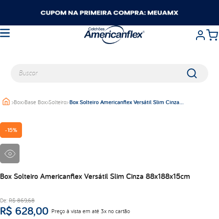
Buscar
>
Box
>
Base Box
>
Solteiro
>
Box Solteiro Americanflex Versátil Slim Cinza
TERMOS MAIS BUSCADOS
88x188x15cm
queen
-
15%
casal
king
solteiro
travesseiros
Box Solteiro Americanflex Versátil Slim Cinza 88x188x15cm
viuva
De:
R$
869
,
68
balance
R$
628
,
00
Preço à vista em até 3x no cartão
lumi