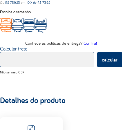
Ou
R$
739
,
23
em
10
X de
R$
73
,
92
d33
Escolha o tamanho
abrace
Solteiro
Casal
Queen
King
Conhece as políticas de entrega?
Confira!
Calcular frete
calcular
Não sei meu CEP
Detalhes do produto