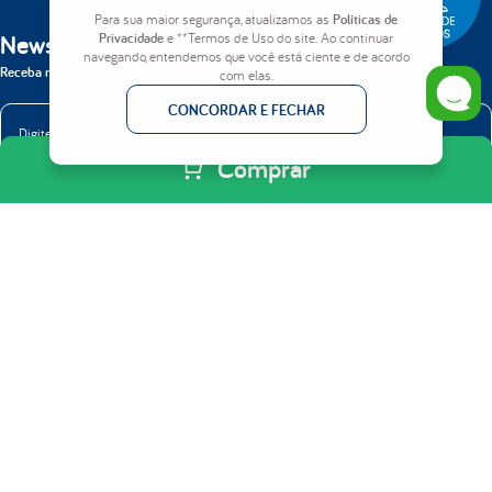
Para sua maior segurança, atualizamos as
Políticas de
Newsletter
Privacidade
e **Termos de Uso do site. Ao continuar
navegando, entendemos que você está ciente e de acordo
Receba nossas novidades em primeira mão.
com elas.
CONCORDAR E FECHAR
Comprar
ENVIAR
INSTITUCIONAL
Quem somos
PRODUTOS
Como Comprar
Colchões