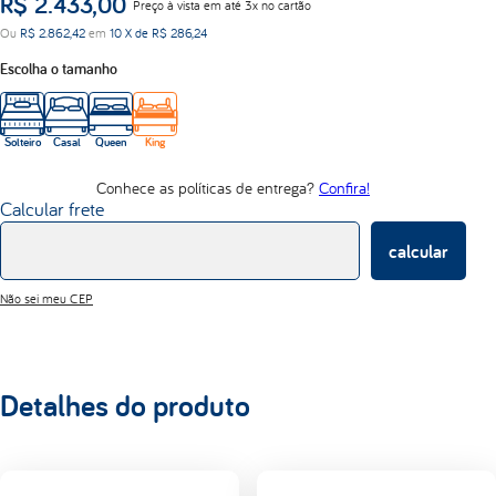
R$
2
.
433
,
00
Preço à vista em até 3x no cartão
lumi
Ou
R$
2
.
862
,
42
em
10
X de
R$
286
,
24
d33
Escolha o tamanho
Solteiro
Casal
Queen
King
Conhece as políticas de entrega?
Confira!
Calcular frete
calcular
Não sei meu CEP
Detalhes do produto