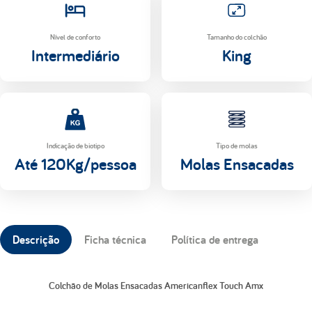
Nível de conforto
Tamanho do colchão
Intermediário
King
Indicação de biotipo
Tipo de molas
Até 120Kg/pessoa
Molas Ensacadas
Descrição
Ficha técnica
Política de entrega
Colchão de Molas Ensacadas Americanflex Touch Amx