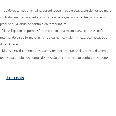
- Tecido do tampo em malha, possui toque macio e suave, possibilitando maior
conforto. Sua trama aberta possibilita a passagem do ar entre o corpo e o
produto, auxiliando no controle da temperatura.
-Pillow Top com espuma HR, que proporciona maior elasticidade e conforto
retornando a sua forma original rapidamente. Maior firmeza, acomodação e
durabilidade.
- Molas individualmente ensacadas, melhor adaptação das curvas do corpo,
reduz o acúmulo dos pontos de pressão do corpo, melhor conforto e suporte ao
produto.
Ler
mais
Altura do colchão:
34 cm.
Estrutura Externa
-
Tecido do tampo:
Malha gramatura 180 G/M²
-
Tecido faixa lateral:
Poliéster gramatura 61 G/M²
-
Tecido do tampo inferior:
Tecido antiderrapante.