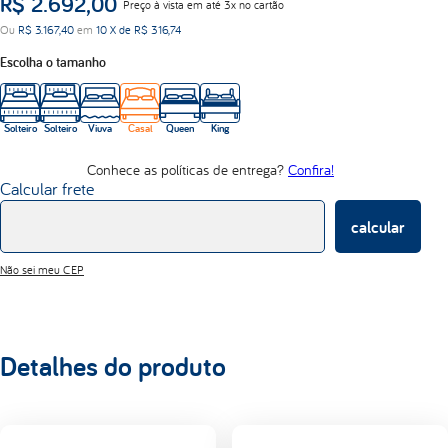
R$
2
.
692
,
00
Preço à vista em até 3x no cartão
abrace
Ou
R$
3
.
167
,
40
em
10
X de
R$
316
,
74
d33
Escolha o tamanho
Solteiro
Solteiro
Viuva
Casal
Queen
King
Conhece as políticas de entrega?
Confira!
Calcular frete
calcular
Não sei meu CEP
Detalhes do produto