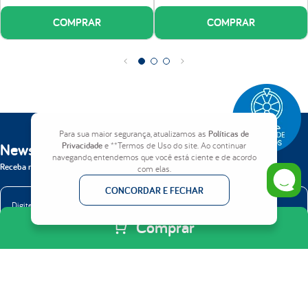
COMPRAR
COMPRAR
Para sua maior segurança, atualizamos as
Políticas de
Newsletter
Privacidade
e **Termos de Uso do site. Ao continuar
navegando, entendemos que você está ciente e de acordo
Receba nossas novidades em primeira mão.
com elas.
CONCORDAR E FECHAR
Comprar
ENVIAR