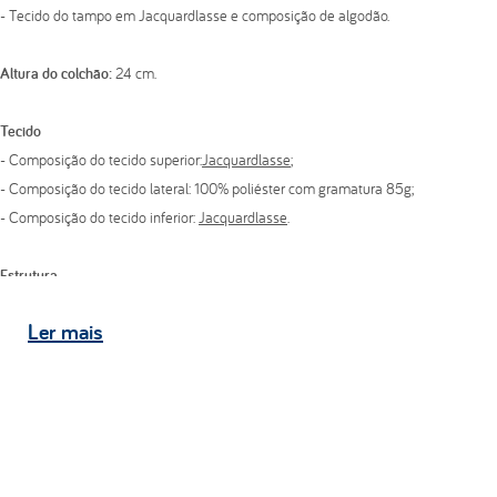
- Tecido do tampo em Jacquardlasse e composição de algodão.
Altura do colchão:
24 cm.
Tecido
- Composição do tecido superior:
Jacquardlasse
;
- Composição do tecido lateral: 100% poliéster com gramatura 85g;
- Composição do tecido inferior:
Jacquardlasse
.
Estrutura
- Pillow top bordado em matelassê com espuma convencional de poliuretano
Ler
mais
D20;
- Espuma convencional de poliuretano D45;
- Pillow top bordado em matelassê com espuma convencional de poliuretano
D20.
Indicação de biótipo:
150 kg por pessoa.