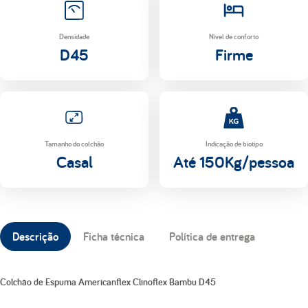
Densidade
Nível de conforto
D45
Firme
Tamanho do colchão
Indicação de biotipo
Casal
Até 150Kg/pessoa
Descrição
Ficha técnica
Política de entrega
Colchão de Espuma Americanflex Clinoflex Bambu D45