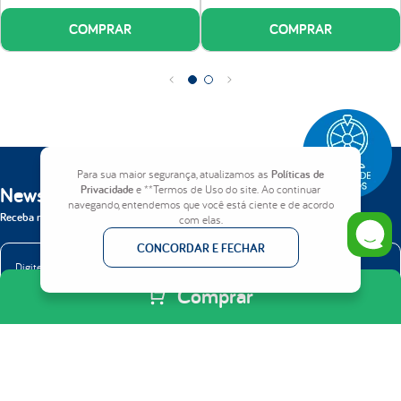
One Face:
Tecnologia
No Turn
, permite girar o colchão, garantindo maior
durabilidade e conforto para produto.
COMPRAR
COMPRAR
Certificações:
Produto Certificado conforme Portaria do Inmetro nº75/2021 e
INER (Instituto Nacional de Estudos do Repouso).
Número do registro do Inmetro 004990/2024
Para sua maior segurança, atualizamos as
Políticas de
Newsletter
Privacidade
e **Termos de Uso do site. Ao continuar
navegando, entendemos que você está ciente e de acordo
Receba nossas novidades em primeira mão.
com elas.
CONCORDAR E FECHAR
Comprar
ENVIAR