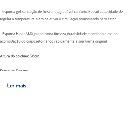
- Espuma gel, sensação de frescor e agradável conforto. Possui capacidade de
regular a temperatura, além de ativar a circulação promovendo bem estar.
- Espuma Hiper AMX, proporciona firmeza, durabilidade e conforto e melhor
acomodação do corpo, retornando rapidamente a sua forma original.
Altura do colchão:
36cm.
Estrutura Externa
-
Tecido do tampo:
Malha gramatura 280 G/M²;
Ler
mais
-
Tecido faixa lateral:
Serrana gramatura 181 G/M²;
-
Tecido do tampo inferior:
Poliéster gramatura 61 G/M².
Pillow Top
- Bordado em matelassê com espuma do revestimento alta resiliência de
poliuretano com gel.