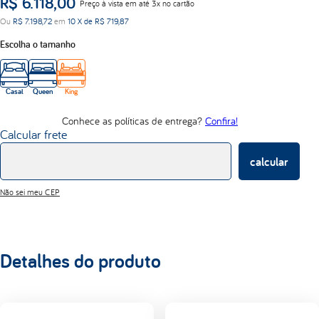
R$
6
.
118
,
00
Preço à vista em até 3x no cartão
abrace
Ou
R$
7
.
198
,
72
em
10
X de
R$
719
,
87
d33
Escolha o tamanho
Casal
Queen
King
Conhece as políticas de entrega?
Confira!
Calcular frete
calcular
Não sei meu CEP
Detalhes do produto