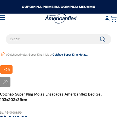
Buscar
>
Colchões
>
Molas
>
Super King Molas
>
Colchão Super King Molas
TERMOS MAIS BUSCADOS
Ensacadas Americanflex Bed Gel
193x203x36cm
queen
-
45%
casal
king
solteiro
travesseiros
Colchão Super King Molas Ensacadas Americanflex Bed Gel
193x203x36cm
balance
viuva
De:
R$
13
.
088
,
59
lumi