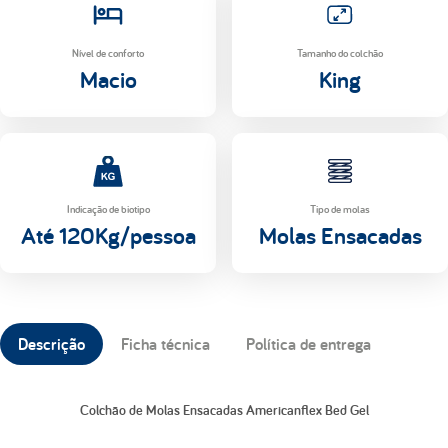
Nível de conforto
Tamanho do colchão
Macio
King
Indicação de biotipo
Tipo de molas
Até 120Kg/pessoa
Molas Ensacadas
Descrição
Ficha técnica
Política de entrega
Colchão de Molas Ensacadas Americanflex Bed Gel