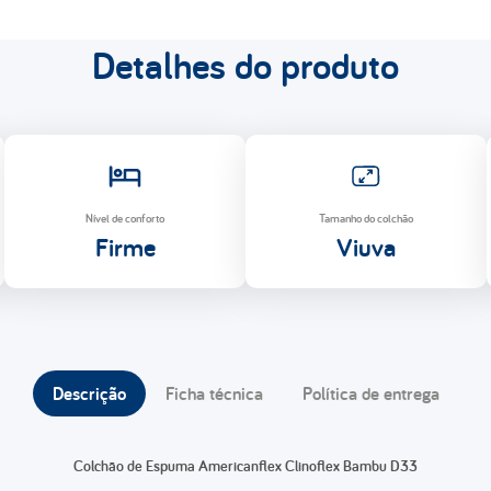
Detalhes do produto
Nível de conforto
Tamanho do colchão
Firme
Viuva
Descrição
Ficha técnica
Política de entrega
Colchão de Espuma Americanflex Clinoflex Bambu D33