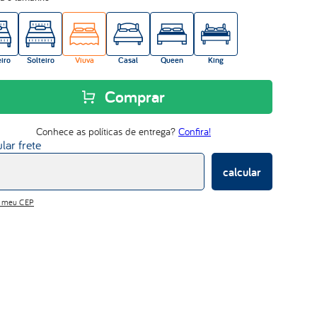
abrace
iro
Solteiro
Viuva
Casal
Queen
King
Comprar
Conhece as políticas de entrega?
Confira!
lar frete
calcular
i meu CEP