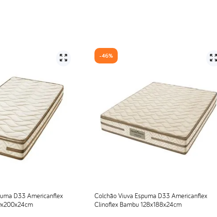
ndo maior durabilidade e conforto para seu produto.
-
46%
 do Inmetro nº35/2021 e INER (Instituto Nacional de Estudos do Repouso).
spuma D33 Americanflex
Colchão Viuva Espuma D33 Americanflex
00x200x24cm
Clinoflex Bambu 128x188x24cm