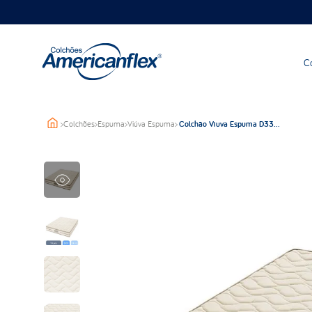
C
>
Colchões
>
Espuma
>
Viúva Espuma
>
Colchão Viuva Espuma D33
Americanflex Clinoflex Bambu
128x188x24cm