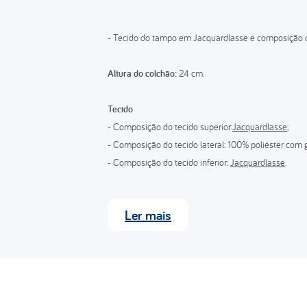
- Tecido do tampo em Jacquardlasse e composição 
Altura do colchão:
24 cm.
Tecido
- Composição do tecido superior:
Jacquardlasse
;
- Composição do tecido lateral: 100% poliéster com
- Composição do tecido inferior:
Jacquardlasse
.
Estrutura
Ler
mais
- Pillow top bordado em matelassê com espuma conv
- Espuma convencional de poliuretano D33;
- Pillow top bordado em matelassê com espuma conv
Indicação de biótipo:
100 kg por pessoa.