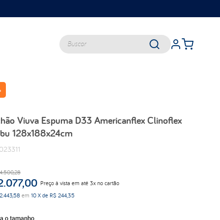
Buscar
%
TERMOS MAIS BUSCADOS
queen
hão Viuva Espuma D33 Americanflex Clinoflex
casal
bu 128x188x24cm
king
023311
solteiro
travesseiros
4
.
500
,
28
viuva
2
.
077
,
00
Preço à vista em até 3x no cartão
balance
2
.
443
,
58
em
10
X de
R$
244
,
35
lumi
ha o tamanho
d33