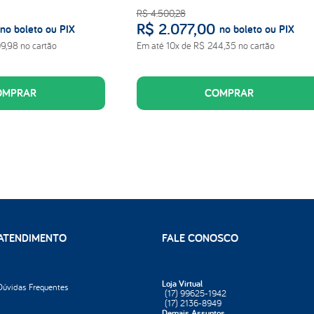
R$
4
.
500
,
28
R$
2
.
077
,
00
no boleto ou PIX
no boleto ou PIX
09
,
98
no cartão
Em até
10
x de
R$
244
,
35
no cartão
OMPRAR
COMPRAR
ATENDIMENTO
FALE CONOSCO
Loja Virtual
Dúvidas Frequentes
(17) 99625-1942
(17) 2136-8949
Demais Assuntos