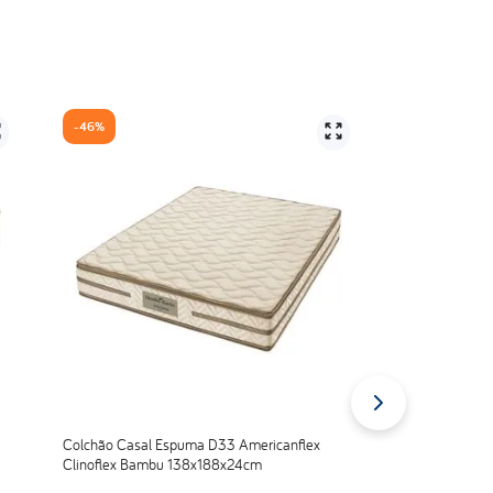
-
46%
Colchão Casal Espuma D33 Americanflex
Clinoflex Bambu 138x188x24cm