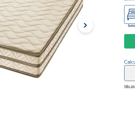
Solte
Calcu
Não se