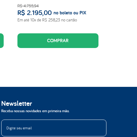
R$
4
.
755
,
94
R$
2
.
195
,
00
no boleto ou PIX
Em até
10
x de
R$
258
,
23
no cartão
COMPRAR
Newsletter
Receba nossas novidades em primeira mão.