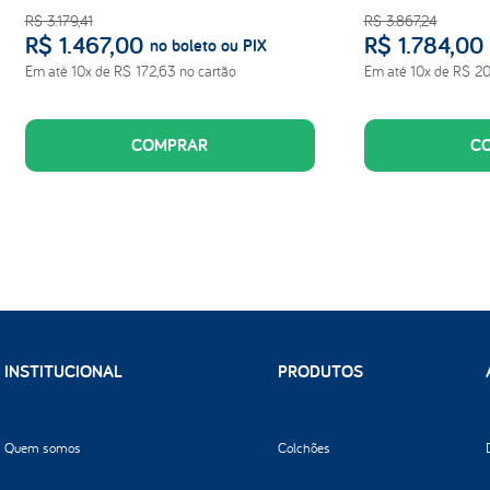
R$
3
.
179
,
41
R$
3
.
867
,
24
R$
1
.
467
,
00
R$
1
.
784
,
00
no boleto ou PIX
Em até
10
x de
R$
172
,
63
no cartão
Em até
10
x de
R$
2
COMPRAR
C
INSTITUCIONAL
PRODUTOS
Quem somos
Colchões