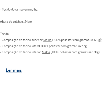
- Tecido do tampo em malha.
Altura do colchão:
24cm
Tecido
- Composição do tecido superior:
Malha
(100% poliéster com gramatura 170g);
- Composição do tecido lateral: 100% poliéster com gramatura 67g;
- Composição do tecido inferior:
Malha
(100% poliéster com gramatura 170g).
Estrutura
Ler
mais
- Pillow top bordado em matelassê com espuma convencional de poliuretano
D20;
- Espuma convencional de poliuretano D45;
- Pillow top bordado em matelassê com espuma convencional de poliuretano
D20.