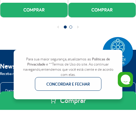
COMPRAR
COMPRAR
Para sua maior segurança, atualizamos as
Políticas de
Newsletter
Privacidade
e **Termos de Uso do site. Ao continuar
navegando, entendemos que você está ciente e de acordo
Receba nossas novidades em primeira mão.
com elas.
CONCORDAR E FECHAR
Comprar
ENVIAR