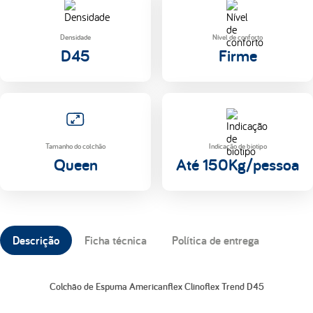
Densidade
Nível de conforto
D45
Firme
Tamanho do colchão
Indicação de biotipo
Queen
Até 150Kg/pessoa
Descrição
Ficha técnica
Política de entrega
Colchão de Espuma Americanflex Clinoflex Trend D45