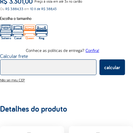
R$
3
.
301
,
00
Preço à vista em até 3x no cartão
d33
Ou
R$
3
.
884
,
33
em
10
X de
R$
388
,
43
abrace
Escolha o tamanho
Solteiro
Casal
Queen
King
Conhece as políticas de entrega?
Confira!
Calcular frete
calcular
Não sei meu CEP
Detalhes do produto