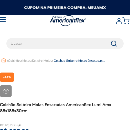
Buscar
>
Colchões
>
Molas
>
Solteiro Molas
>
Colchão Solteiro Molas Ensacadas
TERMOS MAIS BUSCADOS
Americanflex Lumi Amx 88x188x30cm
queen
-
44%
casal
king
solteiro
travesseiros
Colchão Solteiro Molas Ensacadas Americanflex Lumi Amx
88x188x30cm
balance
viuva
De:
R$
2
.
087
,
46
lumi