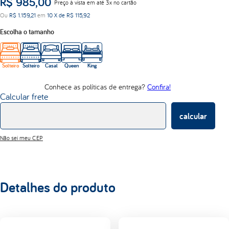
R$
985
,
00
Preço à vista em até 3x no cartão
abrace
Ou
R$
1
.
159
,
21
em
10
X de
R$
115
,
92
d33
Escolha o tamanho
Solteiro
Solteiro
Casal
Queen
King
Conhece as políticas de entrega?
Confira!
Calcular frete
calcular
Não sei meu CEP
Detalhes do produto