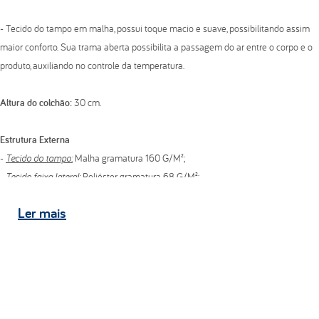
- Tecido do tampo em malha, possui toque macio e suave, possibilitando assim
maior conforto. Sua trama aberta possibilita a passagem do ar entre o corpo e o
produto, auxiliando no controle da temperatura.
Altura do colchão:
30 cm.
Estrutura Externa
-
Tecido do tampo:
Malha gramatura 160 G/M²;
-
Tecido faixa lateral:
Poliéster gramatura 68 G/M²;
-
Tecido do tampo inferior:
Tecido antiderrapante.
Ler
mais
Pillow Top
- Bordado em matelassê com espuma convencional de poliuretano D20 kg/m³.
Estrutura Interna
- Espuma convencional de poliuretano D28 kg/m³;