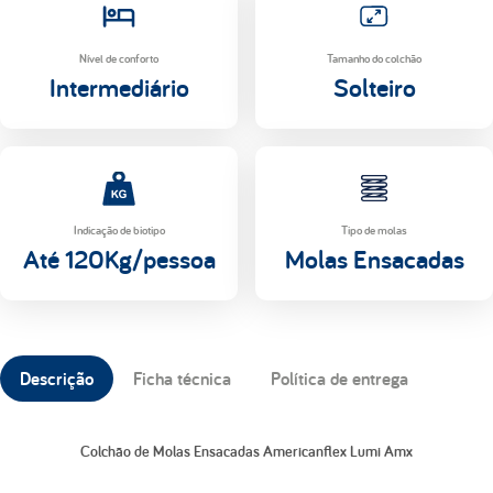
Nível de conforto
Tamanho do colchão
Intermediário
Solteiro
Indicação de biotipo
Tipo de molas
Até 120Kg/pessoa
Molas Ensacadas
Descrição
Ficha técnica
Política de entrega
Colchão de Molas Ensacadas Americanflex Lumi Amx