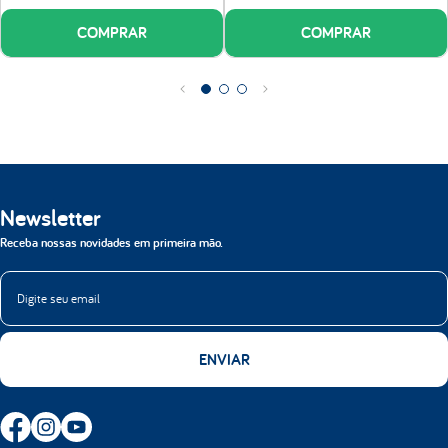
Certificações:
Produto Certificado conforme Portaria do Inmetro nº75/2021 e
INER (Instituto Nacional de Estudos do Repouso).
COMPRAR
COMPRAR
Número do registro do Inmetro 004990/2024
Newsletter
Receba nossas novidades em primeira mão.
ENVIAR