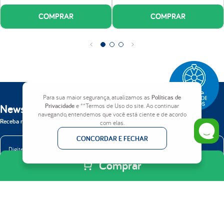
COMPRAR
COMPRAR
Para sua maior segurança, atualizamos as
Políticas de
Newsletter
Privacidade
e **Termos de Uso do site. Ao continuar
navegando, entendemos que você está ciente e de acordo
Receba nossas novidades em primeira mão.
com elas.
CONCORDAR E FECHAR
Comprar
ENVIAR