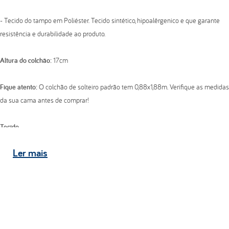
- Tecido do tampo em Poliéster. Tecido sintético, hipoalêrgenico e que garante
resistência e durabilidade ao produto.
Altura do colchão:
17cm
Fique atento:
O colchão de solteiro padrão tem 0,88x1,88m. Verifique as medidas
da sua cama antes de comprar!
Tecido
- Composição do tecido superior: 100% poliéster com gramatura 73g;
Ler
mais
- Composição do tecido lateral: 68% algodão e 32% poliéster com gramatura
86g;
- Composição do tecido inferior: 100% poliéster com gramatura 73g.
Estrutura
- Tampo bordado em matelassê com espuma convencional de poliuretano D20;