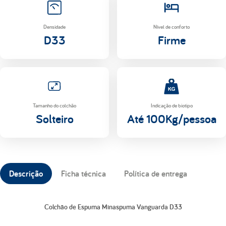
Densidade
Nível de conforto
D33
Firme
Tamanho do colchão
Indicação de biotipo
Solteiro
Até 100Kg/pessoa
Descrição
Ficha técnica
Política de entrega
Colchão de Espuma Minaspuma Vanguarda D33