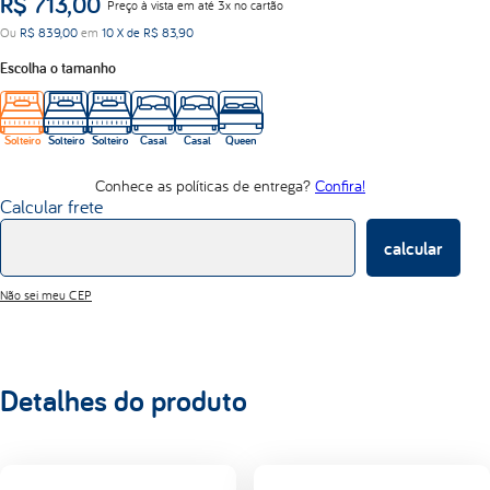
R$
713
,
00
Preço à vista em até 3x no cartão
lumi
Ou
R$
839
,
00
em
10
X de
R$
83
,
90
d33
Escolha o tamanho
Solteiro
Solteiro
Solteiro
Casal
Casal
Queen
Conhece as políticas de entrega?
Confira!
Calcular frete
calcular
Não sei meu CEP
Detalhes do produto