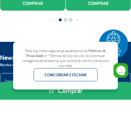
COMPRAR
COMPRAR
Para sua maior segurança, atualizamos as
Políticas de
Newsletter
Privacidade
e **Termos de Uso do site. Ao continuar
navegando, entendemos que você está ciente e de acordo
Receba nossas novidades em primeira mão.
com elas.
CONCORDAR E FECHAR
Comprar
ENVIAR