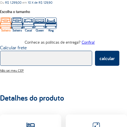
Ou
R$
1
.
299
,
00
em
10
X de
R$
129
,
90
d33
Escolha o tamanho
abrace
Solteiro
Solteiro
Casal
Queen
King
Conhece as políticas de entrega?
Confira!
Calcular frete
calcular
Não sei meu CEP
Detalhes do produto