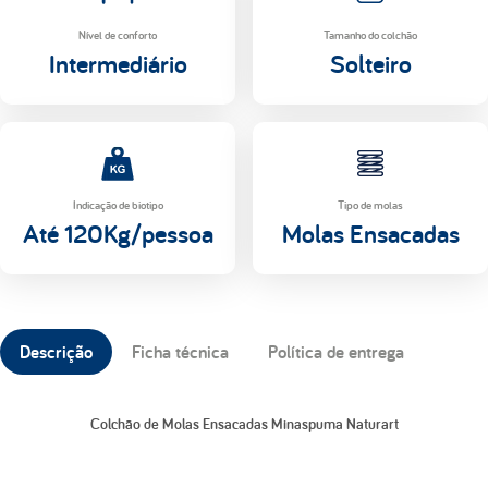
Nível de conforto
Tamanho do colchão
Intermediário
Solteiro
Indicação de biotipo
Tipo de molas
Até 120Kg/pessoa
Molas Ensacadas
Descrição
Ficha técnica
Política de entrega
Colchão de Molas Ensacadas Minaspuma Naturart