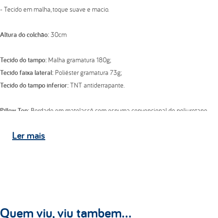
- Tecido em malha, toque suave e macio.
Altura do colchão:
30cm
Tecido do tampo:
Malha gramatura 180g;
Tecido faixa lateral:
Poliéster gramatura 73g;
Tecido do tampo inferior:
TNT antiderrapante.
Pillow Top:
Bordado em matelassê com espuma convencional de poliuretano
D20.
Ler
mais
Estrutura:
- Espuma convencional de poliuretano D28;
- Estofamento de aglomerado de espuma de alta densidade;
- Molas individualmente ensacadas;
- Nº molas médio 170 molas/m²;
Quem viu, viu tambem...
- Bitola do arame 2,0 mm;