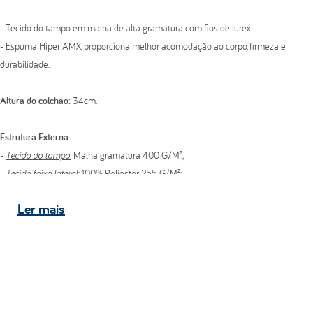
- Tecido do tampo em malha de alta gramatura com fios de lurex.
- Espuma Hiper AMX, proporciona melhor acomodação ao corpo, firmeza e
durabilidade.
Altura do colchão:
34cm.
Estrutura Externa
-
Tecido do tampo:
Malha gramatura 400 G/M²;
-
Tecido faixa lateral:
100% Poliester 255 G/M²;
-
Tecido do tampo inferior:
Tecido anti-derrapante.
Ler
mais
Estrutura
- High Pillow bordado em matelassê com espuma convencional de poliuretano
D20;
- Espuma de alta resiliência de poliuretano Hiper AMX;
- Espuma convencional de poliuretano D45;