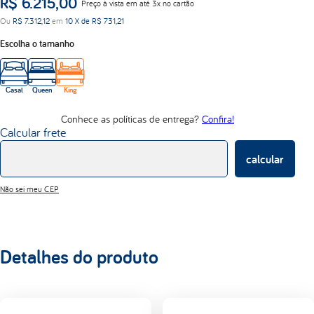
R$
6
.
215
,
00
Preço à vista em até 3x no cartão
lumi
Ou
R$
7
.
312
,
12
em
10
X de
R$
731
,
21
d33
Escolha o tamanho
Casal
Queen
King
Conhece as políticas de entrega?
Confira!
Calcular frete
calcular
Não sei meu CEP
Detalhes do produto