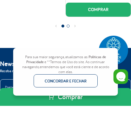
Certificações:
Produto Certificado conforme Portaria do Inmetro nº75/2021 e
INER (Instituto Nacional de Estudos do Repouso).
COMPRAR
Para sua maior segurança, atualizamos as
Políticas de
Newsletter
Privacidade
e **Termos de Uso do site. Ao continuar
navegando, entendemos que você está ciente e de acordo
Receba nossas novidades em primeira mão.
com elas.
CONCORDAR E FECHAR
Comprar
ENVIAR