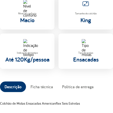
Nível de conforto
Tamanho do colchão
Macio
King
Indicação de biotipo
Tipo de molas
Até 120Kg/pessoa
Ensacadas
Descrição
Ficha técnica
Política de entrega
Colchão de Molas Ensacadas Americanflex Seis Estrelas