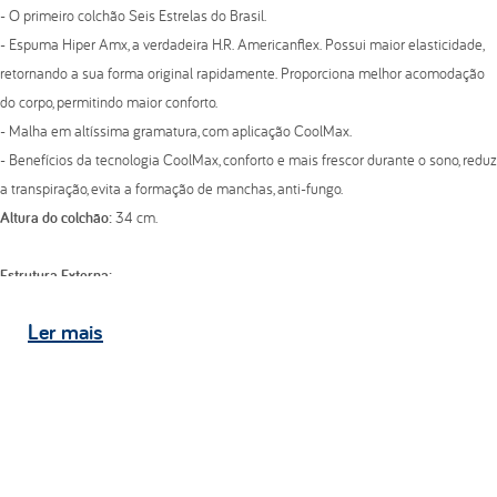
- O primeiro colchão Seis Estrelas do Brasil.
- Espuma Hiper Amx, a verdadeira H.R. Americanflex. Possui maior elasticidade,
retornando a sua forma original rapidamente. Proporciona melhor acomodação
do corpo, permitindo maior conforto.
- Malha em altíssima gramatura, com aplicação CoolMax.
- Benefícios da tecnologia CoolMax, conforto e mais frescor durante o sono, reduz
a transpiração, evita a formação de manchas, anti-fungo.
Altura do colchão:
34 cm.
Estrutura Externa:
-
Tecido do tampo:
Malha com aplicação CoolMax gramatura 240 G/M²;
Ler
mais
-
Tecido faixa lateral:
Malha gramatura 280 G/M²;
-
Tecido do tampo inferior:
Malha com aplicação CoolMax gramatura 240 G/M².
Pillow Top
- Bordado em matelassê com espuma de alta resiliência de poliuretano Hiper
AMX.