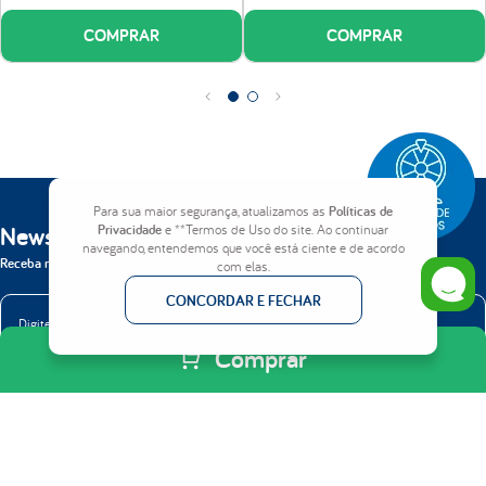
Qualidade e segurança comprovados:
Produto testado e certificado conforme
COMPRAR
COMPRAR
normas dos órgãos reguladores. Consulte o certificado do produto aqui:
http://www.inmetro.gov.br/prodcert/empresas/busca.asp
Produto certificado pelo selo INER/Pro Espuma
Para sua maior segurança, atualizamos as
Políticas de
Newsletter
Privacidade
e **Termos de Uso do site. Ao continuar
navegando, entendemos que você está ciente e de acordo
Receba nossas novidades em primeira mão.
com elas.
CONCORDAR E FECHAR
Comprar
ENVIAR