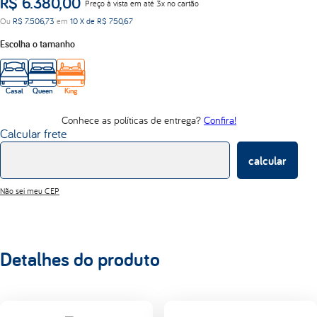
R$
6
.
380
,
00
Preço à vista em até 3x no cartão
d33
Ou
R$
7
.
506
,
73
em
10
X de
R$
750
,
67
abrace
Escolha o tamanho
Casal
Queen
King
Conhece as políticas de entrega?
Confira!
Calcular frete
calcular
Não sei meu CEP
Detalhes do produto