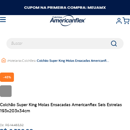
Buscar
>
Hotelaria
>
Colchões
>
Colchão Super King Molas Ensacadas Americanflex
TERMOS MAIS BUSCADOS
Seis Estrelas 193x203x34cm
queen
-
48%
casal
king
solteiro
travesseiros
Colchão Super King Molas Ensacadas Americanflex Seis Estrelas
193x203x34cm
viuva
balance
De:
R$
14
.
483
,
32
lumi