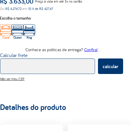
R$
3
.
633
,
00
Preço à vista em até 3x no cartão
d33
Ou
R$
4
.
274
,
72
em
10
X de
R$
427
,
47
abrace
Escolha o tamanho
Casal
Queen
King
Conhece as políticas de entrega?
Confira!
Calcular frete
calcular
Não sei meu CEP
Detalhes do produto