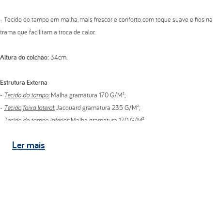
- Tecido do tampo em malha, mais frescor e conforto, com toque suave e fios na
trama que facilitam a troca de calor.
Altura do colchão:
34cm.
Estrutura Externa
-
Tecido do tampo:
Malha gramatura 170 G/M²;
-
Tecido faixa lateral:
Jacquard gramatura 235 G/M²;
-
Tecido do tampo inferior:
Malha gramatura 170 G/M².
Ler
mais
Pillow Top
- Bordado em matelassê com espuma convencional de poliuretano D20 kg/m³.
Estrutura Interna
- Espuma convencional de poliuretano D33 kg/m²;
- Estofamento aglomerado de espuma de alta densidade;