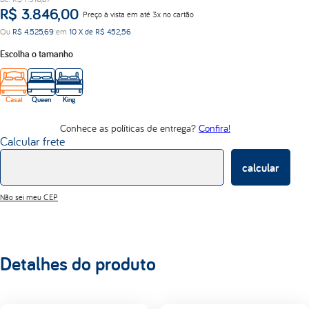
R$
3
.
846
,
00
abrace
Preço à vista em até 3x no cartão
Ou
R$
4
.
525
,
69
em
10
X de
R$
452
,
56
d33
Escolha o tamanho
Casal
Queen
King
Conhece as políticas de entrega?
Confira!
Calcular frete
calcular
Não sei meu CEP
Detalhes do produto