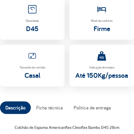
Densidade
Nível de conforto
D45
Firme
Tamanho do colchão
Indicação de biotipo
Casal
Até 150Kg/pessoa
Descrição
Ficha técnica
Política de entrega
Colchão de Espuma Americanflex Clinoflex Bambu D45 28cm