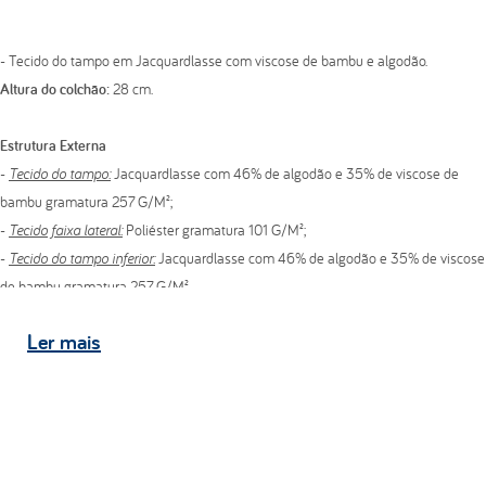
- Tecido do tampo em Jacquardlasse com viscose de bambu e algodão.
Altura do colchão:
28 cm.
Estrutura Externa
-
Tecido do tampo:
Jacquardlasse com 46% de algodão e 35% de viscose de
bambu gramatura 257 G/M²;
-
Tecido faixa lateral:
Poliéster gramatura 101 G/M²;
-
Tecido do tampo inferior:
Jacquardlasse com 46% de algodão e 35% de viscose
de bambu gramatura 257 G/M².
Ler
mais
Pillow Top
- Bordado em matelassê com espuma convencional de poliuretano D20 kg/m³.
Estrutura Interna
- Espuma convencional de poliuretano D45 kg/m³;