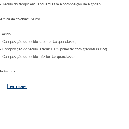
- Tecido do tampo em Jacquardlasse e composição de algodão.
Altura do colchão:
24 cm.
Tecido
- Composição do tecido superior:
Jacquardlasse
;
- Composição do tecido lateral: 100% poliéster com gramatura 85g;
- Composição do tecido inferior:
Jacquardlasse
.
Estrutura
- Pillow top bordado em matelassê com espuma convencional de poliuretano
Ler
mais
D20;
- Espuma convencional de poliuretano D45;
- Pillow top bordado em matelassê com espuma convencional de poliuretano
D20.
Indicação de biótipo:
150 kg por pessoa.