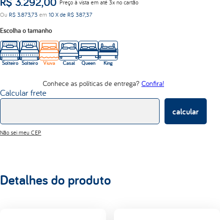
R$
3
.
292
,
00
Preço à vista em até 3x no cartão
d33
Ou
R$
3
.
873
,
73
em
10
X de
R$
387
,
37
abrace
Escolha o tamanho
Solteiro
Solteiro
Viuva
Casal
Queen
King
Conhece as políticas de entrega?
Confira!
Calcular frete
calcular
Não sei meu CEP
Detalhes do produto