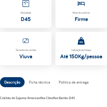
Densidade
Nível de conforto
D45
Firme
Tamanho do colchão
Indicação de biotipo
Viuva
Até 150Kg/pessoa
Descrição
Ficha técnica
Política de entrega
Colchão de Espuma Americanflex Clinoflex Bambu D45