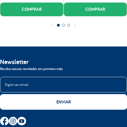
Tecido:
100% poliéster com gramatura 73g.
COMPRAR
COMPRAR
Altura:
38 cm já com os pés (25 cm de altura do box + 13cm dos pés).
Bipartido:
Box composto de duas peças, disponível nas medidas Queen
(1,58x1,98) e King (1,93x2,03).
Newsletter
Receba nossas novidades em primeira mão.
ENVIAR