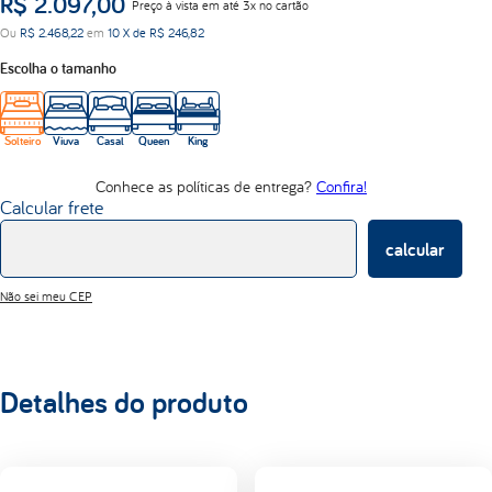
R$
2
.
097
,
00
Preço à vista em até 3x no cartão
lumi
Ou
R$
2
.
468
,
22
em
10
X de
R$
246
,
82
d33
Escolha o tamanho
Solteiro
Viuva
Casal
Queen
King
Conhece as políticas de entrega?
Confira!
Calcular frete
calcular
Não sei meu CEP
Detalhes do produto