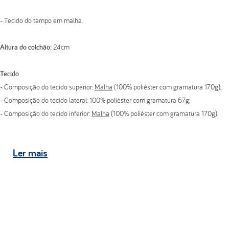
- Tecido do tampo em malha.
Altura do colchão:
24cm
Tecido
- Composição do tecido superior:
Malha
(100% poliéster com gramatura 170g);
- Composição do tecido lateral: 100% poliéster com gramatura 67g;
- Composição do tecido inferior:
Malha
(100% poliéster com gramatura 170g).
Estrutura
Ler
mais
- Pillow top bordado em matelassê com espuma convencional de poliuretano
D20;
- Espuma convencional de poliuretano D33;
- Pillow top bordado em matelassê com espuma convencional de poliuretano
D20.