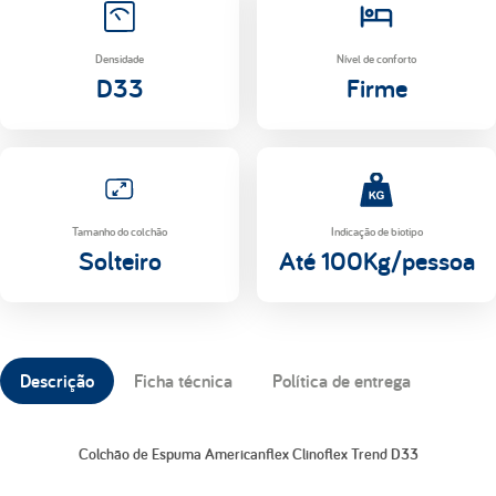
Densidade
Nível de conforto
D33
Firme
Tamanho do colchão
Indicação de biotipo
Solteiro
Até 100Kg/pessoa
Descrição
Ficha técnica
Política de entrega
Colchão de Espuma Americanflex Clinoflex Trend D33