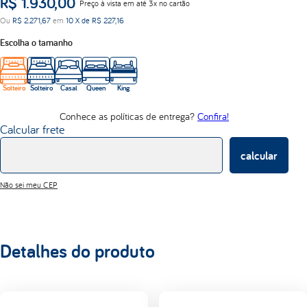
R$
1
.
930
,
00
Preço à vista em até 3x no cartão
abrace
Ou
R$
2
.
271
,
67
em
10
X de
R$
227
,
16
d33
Escolha o tamanho
Solteiro
Solteiro
Casal
Queen
King
Conhece as políticas de entrega?
Confira!
Calcular frete
calcular
Não sei meu CEP
Detalhes do produto