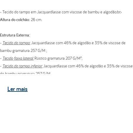
- Tecido do tampo em Jacquardlasse com viscose de bambu e algodão.br>
Altura do colchão:
26 cm.
Estrutura Externa:
-
Tecido do tampo:
Jacquardlasse com 46% de algodão e 35% de viscose de
bambu gramatura 257 G/M ;
-
Tecido faixa lateral:
Rústico gramatura 207 G/M²;
-
Tecido do tampo inferior:
Jacquardlasse com 46% de algodão e 35% de viscose
de bambu gramatura 257 G/M.
Ler
mais
Tampo
- Bordado em matelassê com espuma convencional de poliuretano D20 kg/m³.
Estrutura Interna
- Estofamento aglomerado de espuma de alta densidade;
- Molas individualmente ensacadas;