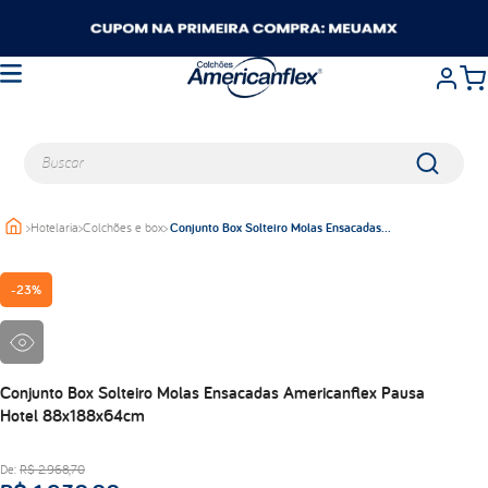
Buscar
>
Hotelaria
>
Colchões e box
>
Conjunto Box Solteiro Molas Ensacadas
TERMOS MAIS BUSCADOS
Americanflex Pausa Hotel 88x188x64cm
queen
-
23%
casal
king
solteiro
travesseiros
Conjunto Box Solteiro Molas Ensacadas Americanflex Pausa
Hotel 88x188x64cm
balance
viuva
De:
R$
2
.
968
,
70
lumi