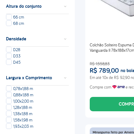
Altura do conjunto
66 cm
68 cm
Densidade
Colchão Solteiro Espuma
D28
Vanguarda II 78x188x17c
D33
D45
R$
1
.
558
,
83
R$
789
,
00
no bol
Largura x Comprimento
Em até
10
x de
R$
92
,
90
no
Compre com
e rec
0,78x1,88 m
0,88x1,88 m
1,00x2,00 m
COMPR
1,28x1,88 m
1,38x1,88 m
1,58x1,98 m
1,93x2,03 m
Minaspuma feito por Ameri