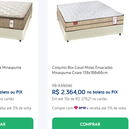
as Minaspuma
Conjunto Box Casal Molas Ensacadas
Minaspuma Criare 138x188x66cm
R$
3
.
392
,
92
R$
2
.
364
,
00
oleto ou PIX
no boleto ou PIX
no cartão
Em até
10
x de
R$
278
,
21
no cartão
eba até 5% de volta
Compre com
e receba até 5% de volta
AR
COMPRAR