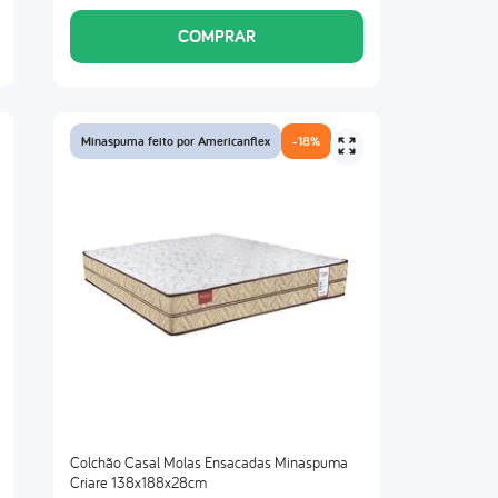
COMPRAR
Minaspuma feito por Americanflex
-
18%
Colchão Casal Molas Ensacadas Minaspuma
Criare 138x188x28cm