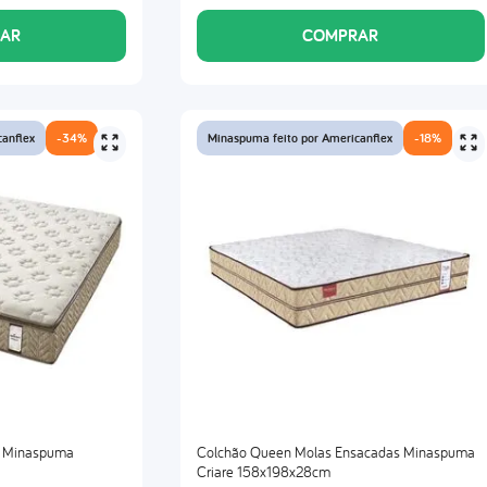
AR
COMPRAR
canflex
-
34%
Minaspuma feito por Americanflex
-
18%
s Minaspuma
Colchão Queen Molas Ensacadas Minaspuma
Criare 158x198x28cm