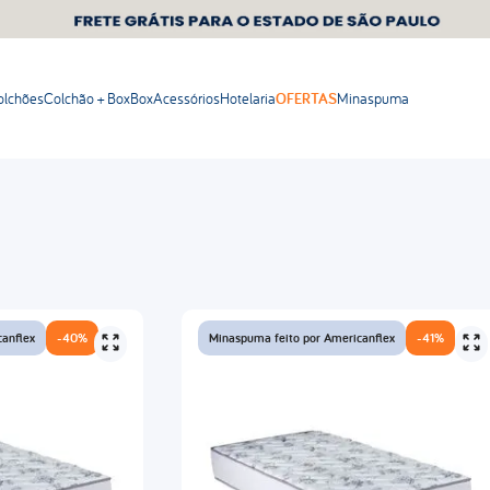
olchões
Colchão + Box
Box
Acessórios
Hotelaria
OFERTAS
Minaspuma
canflex
-
40%
Minaspuma feito por Americanflex
-
41%