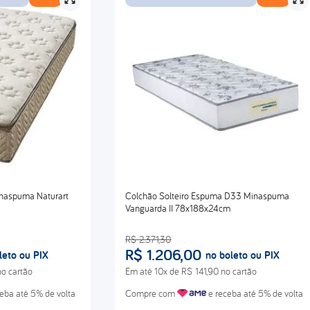
inaspuma Naturart
Colchão Solteiro Espuma D33 Minaspuma
Vanguarda II 78x188x24cm
R$
2
.
371
,
30
R$
1
.
206
,
00
leto ou PIX
no boleto ou PIX
o cartão
Em até
10
x de
R$
141
,
90
no cartão
eba até 5% de volta
Compre com
e receba até 5% de volta