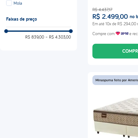
Mola
R$
4
.
437
,
17
R$
2
.
499
,
00
no b
Faixas de preço
Em até
10
x de
R$
294
,
00
Compre com
e rec
R$ 839,00
–
R$ 4.303,00
COMPR
Minaspuma feito por Ameri