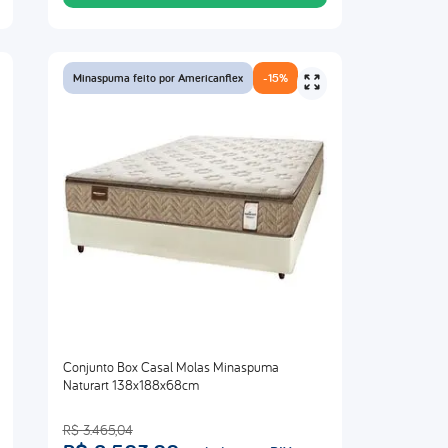
Minaspuma feito por Americanflex
-
15%
Conjunto Box Casal Molas Minaspuma
Naturart 138x188x68cm
R$
3
.
465
,
04