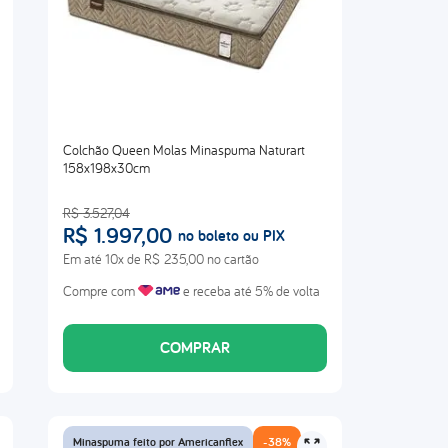
abrace
Colchão Queen Molas Minaspuma Naturart
158x198x30cm
R$
3
.
527
,
04
R$
1
.
997
,
00
no boleto ou PIX
Em até
10
x de
R$
235
,
00
no cartão
Compre com
e receba até 5% de volta
COMPRAR
Minaspuma feito por Americanflex
-
38%