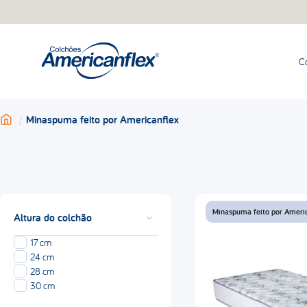
C
Minaspuma feito por Americanflex
Minaspuma feito por Ameri
Altura do colchão
17 cm
24 cm
28 cm
30 cm