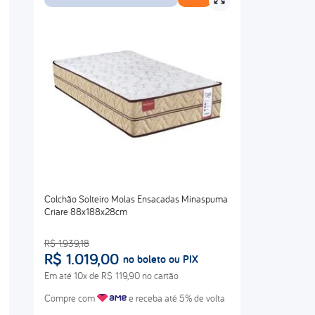
Colchão Solteiro Molas Ensacadas Minaspuma
Criare 88x188x28cm
R$
1
.
939
,
18
R$
1
.
019
,
00
no boleto ou PIX
Em até
10
x de
R$
119
,
90
no cartão
Compre com
e receba até 5% de volta