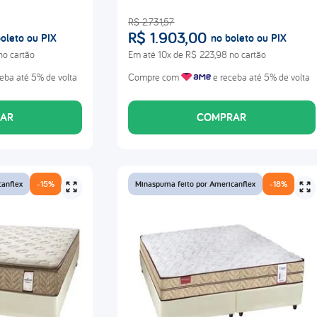
R$
2
.
731
,
57
R$
1
.
903
,
00
oleto ou PIX
no boleto ou PIX
no cartão
Em até
10
x de
R$
223
,
98
no cartão
eba até 5% de volta
Compre com
e receba até 5% de volta
AR
COMPRAR
canflex
-
15%
Minaspuma feito por Americanflex
-
18%