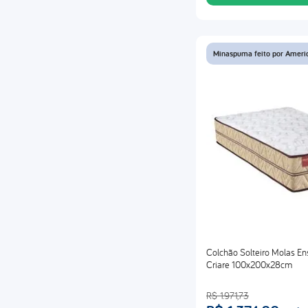
Minaspuma feito por Ameri
Colchão Solteiro Molas 
Criare 100x200x28cm
R$
1
.
971
,
73