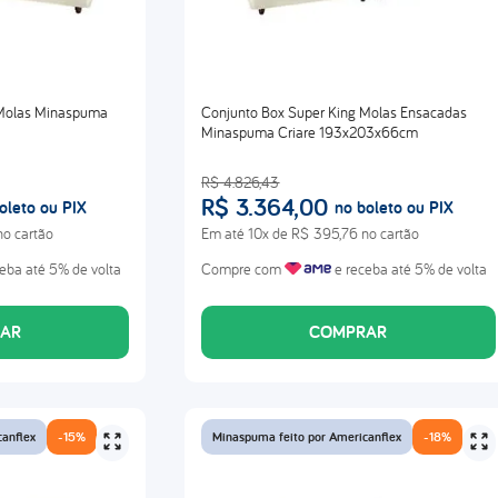
 Molas Minaspuma
Conjunto Box Super King Molas Ensacadas
Minaspuma Criare 193x203x66cm
R$
4
.
826
,
43
R$
3
.
364
,
00
oleto ou PIX
no boleto ou PIX
o cartão
Em até
10
x de
R$
395
,
76
no cartão
eba até 5% de volta
Compre com
e receba até 5% de volta
AR
COMPRAR
canflex
-
15%
Minaspuma feito por Americanflex
-
18%