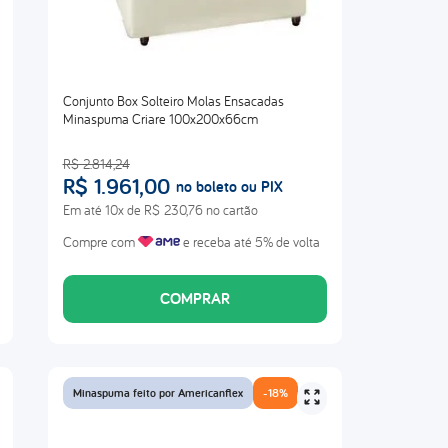
Conjunto Box Solteiro Molas Ensacadas
Minaspuma Criare 100x200x66cm
R$
2
.
814
,
24
R$
1
.
961
,
00
no boleto ou PIX
Em até
10
x de
R$
230
,
76
no cartão
Compre com
e receba até 5% de volta
COMPRAR
Minaspuma feito por Americanflex
-
18%