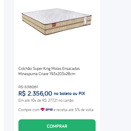
Colchão Super King Molas Ensacadas
Minaspuma Criare 193x203x28cm
R$
3
.
380
,
61
R$
2
.
356
,
00
no boleto ou PIX
Em até
10
x de
R$
277
,
21
no cartão
Compre com
e receba até 5% de volta
COMPRAR