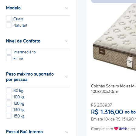
Modelo
Criare
Naturart
Nivel de Conforto
Intermediário
Firme
Peso máximo suportado
por pessoa
Colchão Solteiro Molas M
80 kg
100x200x30cm
100 kg
120 kg
R$
2
.
389
,
07
130 kg
R$
1
.
316
,
00
no bo
150 kg
Em até
10
x de
R$
154
,
90
n
Compre com
e rec
Possui Baú Interno