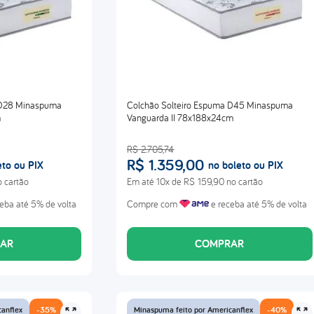
 D28 Minaspuma
Colchão Solteiro Espuma D45 Minaspuma
m
Vanguarda II 78x188x24cm
R$
2
.
705
,
74
R$
1
.
359
,
00
eto ou PIX
no boleto ou PIX
 cartão
Em até
10
x de
R$
159
,
90
no cartão
eba até 5% de volta
Compre com
e receba até 5% de volta
AR
COMPRAR
canflex
-
35%
Minaspuma feito por Americanflex
-
40%