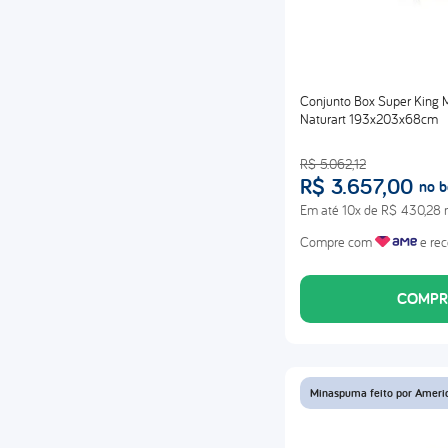
Conjunto Box Super King
Naturart 193x203x68cm
R$
5
.
062
,
12
R$
3
.
657
,
00
no b
Em até
10
x de
R$
430
,
28
n
Compre com
e rec
COMPR
Minaspuma feito por Ameri