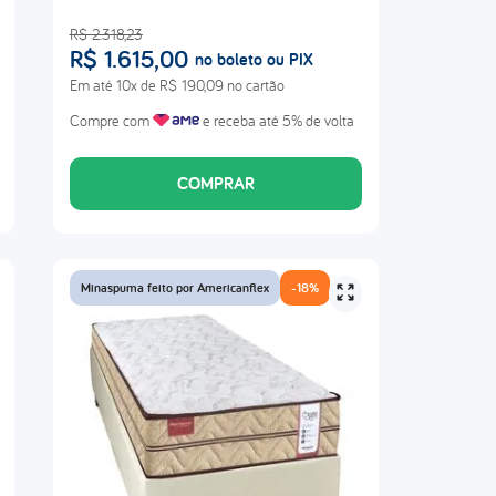
R$
2
.
318
,
23
R$
1
.
615
,
00
no boleto ou PIX
Em até
10
x de
R$
190
,
09
no cartão
Compre com
e receba até 5% de volta
COMPRAR
Minaspuma feito por Americanflex
-
18%