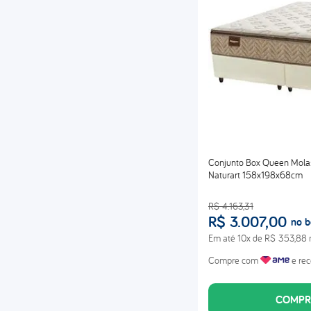
Conjunto Box Queen Mol
Naturart 158x198x68cm
R$
4
.
163
,
31
R$
3
.
007
,
00
no b
Em até
10
x de
R$
353
,
88
Compre com
e rec
COMPR