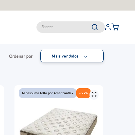
Buscar
Mais vendidos
TERMOS MAIS BUSCADOS
queen
casal
king
solteiro
Minaspuma feito por Americanflex
-
33%
travesseiros
balance
viuva
lumi
d33