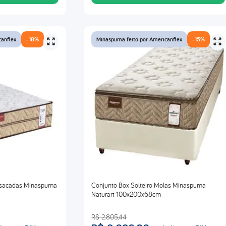
canflex
-
18%
Minaspuma feito por Americanflex
-
15%
Ensacadas Minaspuma
Conjunto Box Solteiro Molas Minaspuma
Naturart 100x200x68cm
R$
2
.
805
,
44